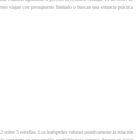
enes viajan con presupuesto limitado o buscan una estancia práctica
 sobre 5 estrellas. Los huéspedes valoran positivamente la relación
e lo convierte en una opción confiable para quienes desean un lugar