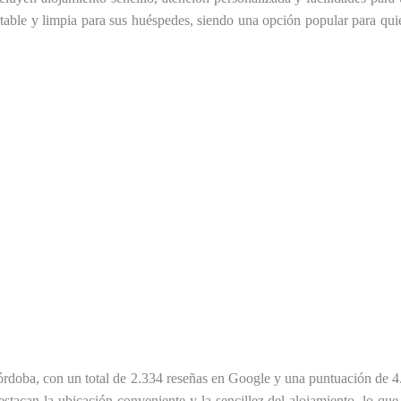
table y limpia para sus huéspedes, siendo una opción popular para qui
órdoba, con un total de 2.334 reseñas en Google y una puntuación de 4.2
estacan la ubicación conveniente y la sencillez del alojamiento, lo qu