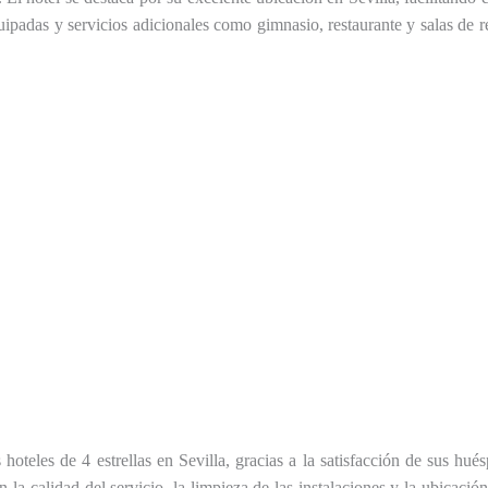
adas y servicios adicionales como gimnasio, restaurante y salas de r
oteles de 4 estrellas en Sevilla, gracias a la satisfacción de sus hu
la calidad del servicio, la limpieza de las instalaciones y la ubicació