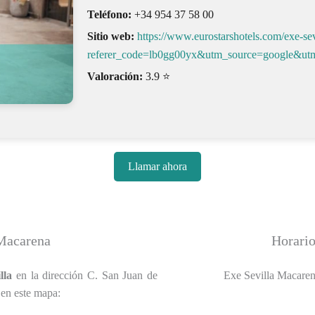
Teléfono:
+34 954 37 58 00
Sitio web:
https://www.eurostarshotels.com/exe-se
referer_code=lb0gg00yx&utm_source=google&u
Valoración:
3.9 ⭐
Llamar ahora
 Macarena
Horario
lla
en la dirección C. San Juan de
Exe Sevilla Macarena
 en este mapa: