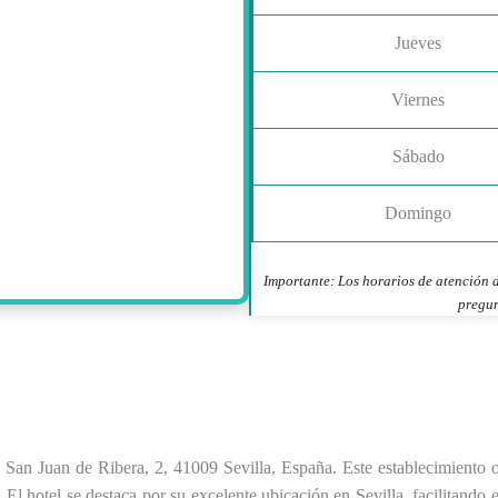
Jueves
Viernes
Sábado
Domingo
Importante: Los horarios de atención d
pregun
le San Juan de Ribera, 2, 41009 Sevilla, España. Este establecimiento 
El hotel se destaca por su excelente ubicación en Sevilla, facilitando el