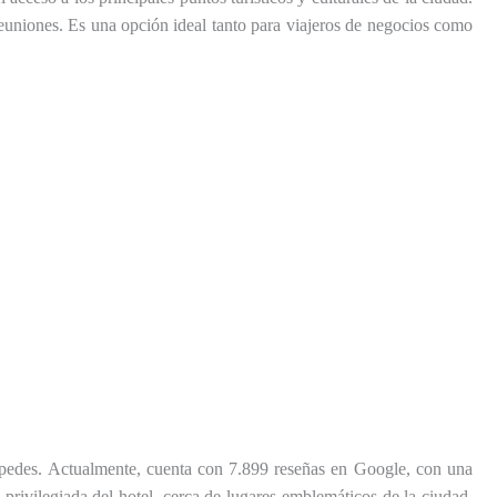
euniones. Es una opción ideal tanto para viajeros de negocios como
éspedes. Actualmente, cuenta con 7.899 reseñas en Google, con una
n privilegiada del hotel, cerca de lugares emblemáticos de la ciudad.