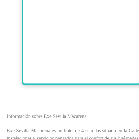
Información sobre Exe Sevilla Macarena
Exe Sevilla Macarena es un hotel de 4 estrellas situado en la Cal
instalaciones y servicios pensados para el confort de sus huéspedes. 