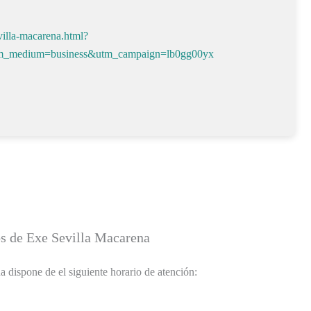
villa-macarena.html?
tm_medium=business&utm_campaign=lb0gg00yx
s de Exe Sevilla Macarena
 dispone de el siguiente horario de atención: