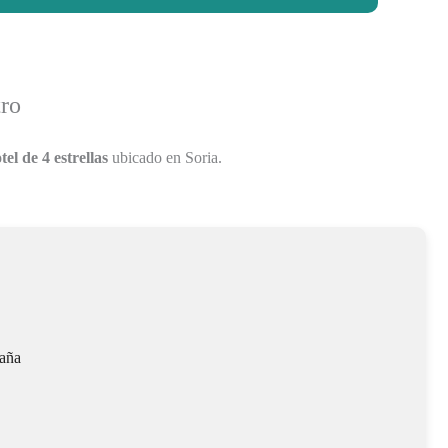
tro
el de 4 estrellas
ubicado en Soria.
paña