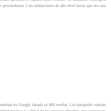
ón personalizada y las instalaciones de alto nivel hacen que sea una
 estrellas en Google, basada en 880 reseñas. Los huéspedes valoran
lidad-precio y la calidad de los servicios ofrecidos, que superan las