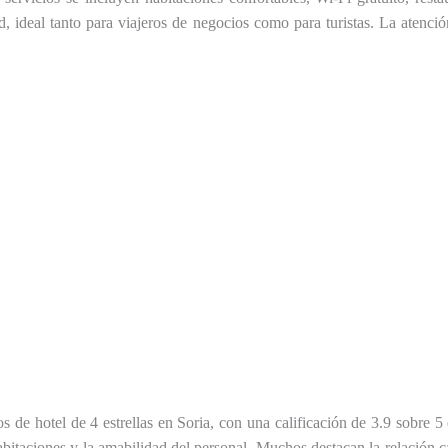
ad, ideal tanto para viajeros de negocios como para turistas. La atenci
 de hotel de 4 estrellas en Soria, con una calificación de 3.9 sobre 5
habitaciones y la amabilidad del personal. Muchos destacan la relación ca