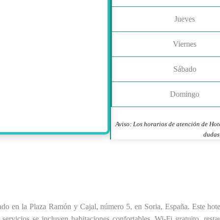
Jueves
Viernes
Sábado
Domingo
Aviso: Los horarios de atención de Hot
dudas,
cado en la Plaza Ramón y Cajal, número 5, en Soria, España. Este ho
ervicios se incluyen habitaciones confortables, Wi-Fi gratuito, resta