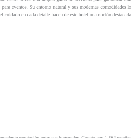
os para eventos. Su entorno natural y sus modernas comodidades lo
y el cuidado en cada detalle hacen de este hotel una opción destacada
 excelente reputación entre sus huéspedes. Cuenta con 1.563 reseñas