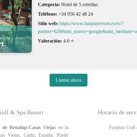
Categoría:
Hotel de 5 estrellas
Teléfono:
+34 956 42 48 24
Sitio web:
https://www.fairplayresort.es/es/?
partner=6260utm_source=google&utm_medium=
Valoración:
4.6 ⭐
Llamar ahora
 Golf & Spa Resort
Horario de serv
d de Benalup-Casas Viejas
en la
Fairplay Golf 
sas Viejas, Cádiz, España. Puede