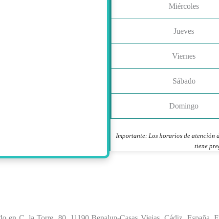
Miércoles
Jueves
Viernes
Sábado
Domingo
Importante: Los horarios de atención d
tiene pre
ado en C. la Torre, 80, 11190 Benalup-Casas Viejas, Cádiz, España. E