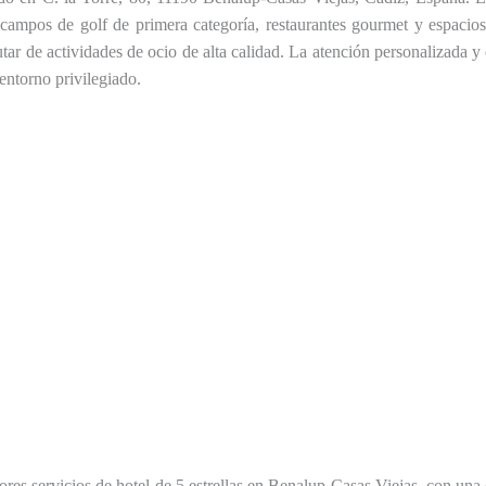
a, campos de golf de primera categoría, restaurantes gourmet y espaci
utar de actividades de ocio de alta calidad. La atención personalizada 
entorno privilegiado.
es servicios de hotel de 5 estrellas en Benalup-Casas Viejas, con una