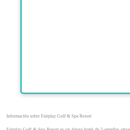
Información sobre Fairplay Golf & Spa Resort
Fairplay Golf & Spa Resort es un lujoso hotel de 5 estrellas situ