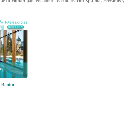
nar tu ciudad
para encontrar los
Hoteles con Spa más cercanos y
 Benito