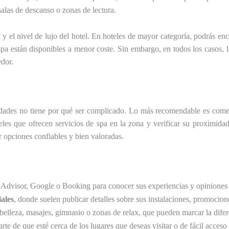
salas de descanso o zonas de lectura.
a y el nivel de lujo del hotel. En hoteles de mayor categoría, podrás en
spa están disponibles a menor coste. Sin embargo, en todos los casos, 
edor.
idades no tiene por qué ser complicado. Lo más recomendable es come
eles que ofrecen servicios de spa en la zona y verificar su proximida
r opciones confiables y bien valoradas.
Advisor, Google o Booking para conocer sus experiencias y opiniones so
ales
, donde suelen publicar detalles sobre sus instalaciones, promocione
elleza, masajes, gimnasio o zonas de relax, que pueden marcar la difer
rte de que esté cerca de los lugares que deseas visitar o de fácil acceso