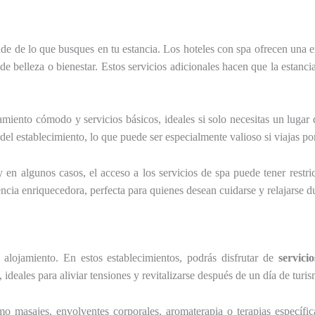
e de lo que busques en tu estancia. Los hoteles con spa ofrecen una e
 de belleza o bienestar. Estos servicios adicionales hacen que la estan
jamiento cómodo y servicios básicos, ideales si solo necesitas un lugar
r del establecimiento, lo que puede ser especialmente valioso si viajas p
y en algunos casos, el acceso a los servicios de spa puede tener restr
ia enriquecedora, perfecta para quienes desean cuidarse y relajarse dur
ojamiento. En estos establecimientos, podrás disfrutar de
servici
, ideales para aliviar tensiones y revitalizarse después de un día de turi
o masajes, envolventes corporales, aromaterapia o terapias específic