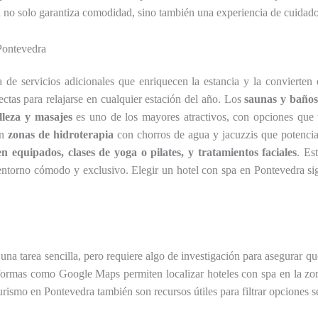
a no solo garantiza comodidad, sino también una experiencia de cuidado 
 Pontevedra
de servicios adicionales que enriquecen la estancia y la convierten 
fectas para relajarse en cualquier estación del año. Los
saunas y baños
lleza y masajes
es uno de los mayores atractivos, con opciones que va
en
zonas de hidroterapia
con chorros de agua y jacuzzis que potencian
n equipados, clases de yoga o pilates, y tratamientos faciales
. Es
 entorno cómodo y exclusivo. Elegir un hotel con spa en Pontevedra s
una tarea sencilla, pero requiere algo de investigación para asegurar q
aformas como Google Maps permiten localizar hoteles con spa en la zona
rismo en Pontevedra también son recursos útiles para filtrar opciones s