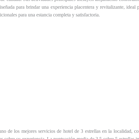
 diseñada para brindar una experiencia placentera y revitalizante, ideal
cionales para una estancia completa y satisfactoria.
 de los mejores servicios de hotel de 3 estrellas en la localidad, c
s sobre su experiencia. La puntuación media de 3.5 sobre 5 estrellas 