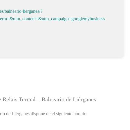
s/balneario-lierganes/?
erm=&utm_content=&utm_campaign=googlemybusiness
e Relais Termal – Balneario de Liérganes
io de Liérganes dispone de el siguiente horario: