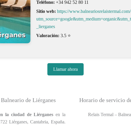
Teléfono:
+34 942 52 80 11
Sitio web:
https://www.balneariosrelaistermal.com/e
utm_source=google&utm_medium=organic&utm_t
_lierganes
Valoración:
3.5 ⭐
Llamar ahora
– Balneario de Liérganes
Horario de servicio d
en la ciudad de Liérganes
en la
Relais Termal – Balnear
9722 Liérganes, Cantabria, España.