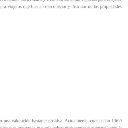
 para viajeros que buscan desconectar y disfrutar de las propiedades
on una valoración bastante positiva. Actualmente, cuenta con 136.0
indica que, aunque la mayoría valora positivamente aspectos como la