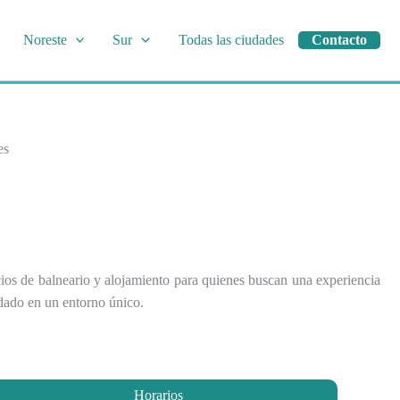
Noreste
Sur
Todas las ciudades
Contacto
es
cios de balneario y alojamiento para quienes buscan una experiencia
dado en un entorno único.
Horarios