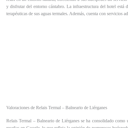
y disfrutar del entorno cántabro. La infraestructura del hotel está
terapéuticas de sus aguas termales. Además, cuenta con servicios adi
Valoraciones de Relais Termal – Balneario de Liérganes
Relais Termal – Balneario de Liérganes se ha consolidado como uno
reseñas en Google, lo que refleja la opinión de numerosos huéspede