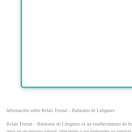
Información sobre Relais Termal – Balneario de Liérganes
Relais Termal – Balneario de Liérganes es un establecimiento de h
relax en un entorno natural, ofreciendo a sus huéspedes un servicio 