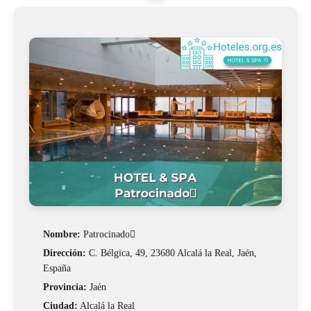
Nombre:
Patrocinado
Dirección:
C. Bélgica, 49, 23680 Alcalá la Real, Jaén,
España
Provincia:
Jaén
Ciudad:
Alcalá la Real