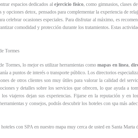
ontrar espacios dedicados al
ejercicio físico
, como gimnasios, clases de
s y opciones detox, pensados para complementar la experiencia de rela
ara celebrar ocasiones especiales. Para disfrutar al máximo, es recomend
antizar comodidad y protección durante los tratamientos. Estas activid
 de Tormes
de Tormes, lo mejor es utilizar herramientas como
mapas en línea
,
dir
canía a puntos de interés o transporte público. Los directorios especiali
ones de otros clientes son muy útiles para valorar la calidad del serv
ociones y detalles sobre los servicios que ofrecen, lo que ayuda a to
s viajeros dejan sus experiencias. Fijarse en la reputación y en los 
s herramientas y consejos, podrás descubrir los hoteles con spa más ad
 hoteles con SPA en nuestro mapa muy cerca de usted en Santa Marta 