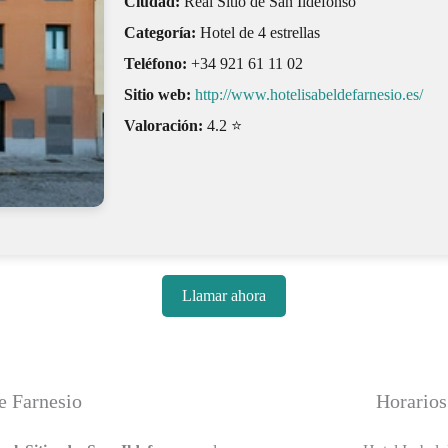
Ciudad:
Real Sitio de San Ildefonso
Categoría:
Hotel de 4 estrellas
Teléfono:
+34 921 61 11 02
Sitio web:
http://www.hotelisabeldefarnesio.es/
Valoración:
4.2 ⭐
Llamar ahora
e Farnesio
Horarios