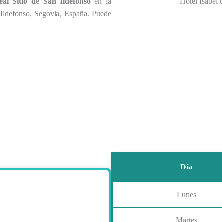
al Sitio de San Ildefonso
en la
Hotel Isabel 
n Ildefonso, Segovia, España. Puede
Día
Lunes
Martes