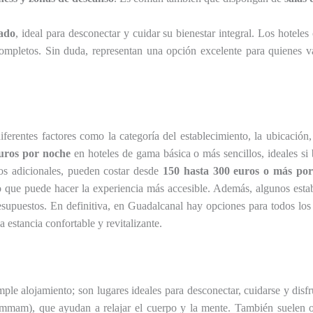
vado
, ideal para desconectar y cuidar su bienestar integral. Los hotel
completos. Sin duda, representan una opción excelente para quienes v
erentes factores como la categoría del establecimiento, la ubicación, 
euros por noche
en hoteles de gama básica o más sencillos, ideales si b
ios adicionales, pueden costar desde
150 hasta 300 euros o más po
lo que puede hacer la experiencia más accesible. Además, algunos estab
esupuestos. En definitiva, en Guadalcanal hay opciones para todos los
 estancia confortable y revitalizante.
e alojamiento; son lugares ideales para desconectar, cuidarse y disfru
ammam), que ayudan a relajar el cuerpo y la mente. También suelen 