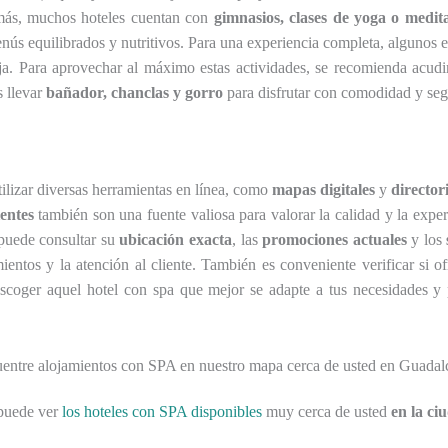
demás, muchos hoteles cuentan con
gimnasios, clases de yoga o medit
enús equilibrados y nutritivos. Para una experiencia completa, algunos
ja. Para aprovechar al máximo estas actividades, se recomienda acudir
s llevar
bañador, chanclas y gorro
para disfrutar con comodidad y segu
 utilizar diversas herramientas en línea, como
mapas digitales
y
director
ientes
también son una fuente valiosa para valorar la calidad y la expe
puede consultar su
ubicación exacta
, las
promociones actuales
y los
amientos y la atención al cliente. También es conveniente verificar si 
 escoger aquel hotel con spa que mejor se adapte a tus necesidades y 
entre alojamientos con SPA en nuestro mapa cerca de usted en Guadal
 puede ver
los hoteles con SPA disponibles
muy cerca de usted
en la ci