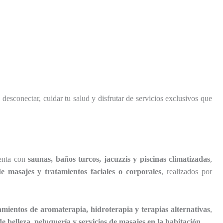
desconectar, cuidar tu salud y disfrutar de servicios exclusivos que
enta con
saunas, baños turcos, jacuzzis y piscinas climatizadas
,
de masajes y tratamientos faciales o corporales
, realizados por
amientos de aromaterapia, hidroterapia y terapias alternativas
,
de belleza, peluquería y servicios de masajes en la habitación
.