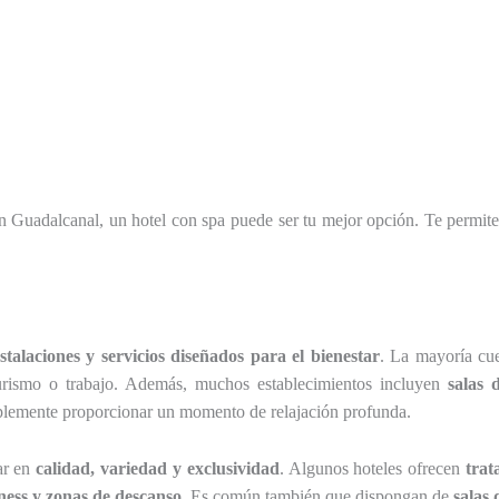
n Guadalcanal, un hotel con spa puede ser tu mejor opción. Te permite 
nstalaciones y servicios diseñados para el bienestar
. La mayoría cu
e turismo o trabajo. Además, muchos establecimientos incluyen
salas 
simplemente proporcionar un momento de relajación profunda.
ar en
calidad, variedad y exclusividad
. Algunos hoteles ofrecen
trat
tness y zonas de descanso
. Es común también que dispongan de
salas 