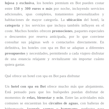
lujosa y exclusiva
, los hoteles premium en Bot pueden costar
entre
150 y 300 euros o más
por noche, incluyendo servicios
adicionales, spas completos, tratamientos personalizados y
habitaciones de mayor categoría. La
ubicación
del hotel, la
categoría
y los servicios que incluya también influyen en el
coste. Muchos hoteles ofrecen
promociones
, paquetes especiales
o descuentos por reserva anticipada, por lo que conviene
consultar sus páginas web o contactarlos directamente. En
definitiva, los hoteles con spa en Bot se adaptan a diferentes
presupuestos
y necesidades, permitiendo a cada viajero disfrutar
de una estancia relajante y revitalizante sin importar cuánto
quiera gastar.
Qué ofrece un hotel con spa en Bot para disfrutar
Un
hotel con spa en Bot
ofrece mucho más que alojamiento.
Está pensado para que los huéspedes puedan disfrutar de
momentos de
relax, bienestar y ocio
. Entre las actividades más
comunes se encuentran los
circuitos de aguas
, con bañeras de
hidromasaje,
jacuzzis
,
saunas
y
hammams
, perfectos para