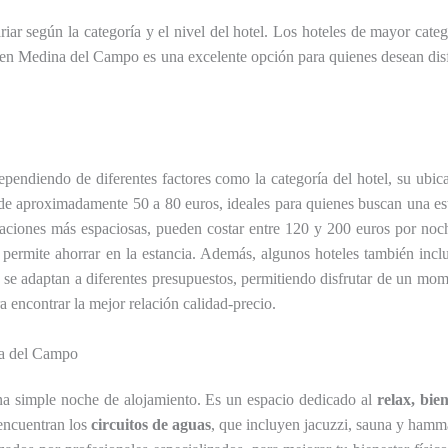
riar según la categoría y el nivel del hotel. Los hoteles de mayor cate
a en Medina del Campo es una excelente opción para quienes desean di
ndiendo de diferentes factores como la categoría del hotel, su ubicac
 aproximadamente 50 a 80 euros, ideales para quienes buscan una estanc
itaciones más espaciosas, pueden costar entre 120 y 200 euros por no
 permite ahorrar en la estancia. Además, algunos hoteles también inclu
se adaptan a diferentes presupuestos, permitiendo disfrutar de un mome
a encontrar la mejor relación calidad-precio.
na del Campo
 simple noche de alojamiento. Es un espacio dedicado al
relax, bie
 encuentran los
circuitos de aguas
, que incluyen jacuzzi, sauna y hamma