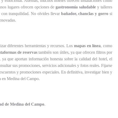
sico y emocional. Además, muchos hoteles ofrecen instalaciones como
gunos lugares ofrecen opciones de
gastronomía saludable
y talleres
r con tranquilidad. No olvides llevar
bañador, chanclas y gorro
si
renovadas.
izar diferentes herramientas y recursos. Los
mapas en línea
, como
lataformas de reservas
también son útiles, ya que ofrecen filtros por
, ya que aportan información honesta sobre la calidad del hotel, el
ultar sus promociones, servicios adicionales y fotos reales. Fijarse
escuentos y promociones especiales. En definitiva, investigar bien y
oria en Medina del Campo.
dad de Medina del Campo
.