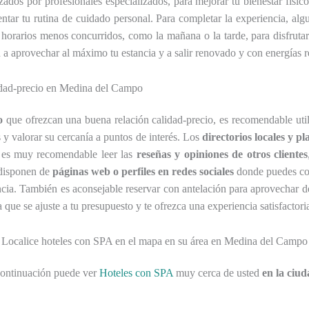
lizados por profesionales especializados, para mejorar tu bienestar fí
ntar tu rutina de cuidado personal. Para completar la experiencia, al
n horarios menos concurridos, como la mañana o la tarde, para disfruta
án a aprovechar al máximo tu estancia y a salir renovado y con energías 
lidad-precio en Medina del Campo
o
que ofrezcan una buena relación calidad-precio, es recomendable util
 y valorar su cercanía a puntos de interés. Los
directorios locales y p
s, es muy recomendable leer las
reseñas y opiniones de otros clientes
s disponen de
páginas web o perfiles en redes sociales
donde puedes cons
encia. También es aconsejable reservar con antelación para aprovechar d
a que se ajuste a tu presupuesto y te ofrezca una experiencia satisfact
Localice hoteles con SPA en el mapa en su área en Medina del Campo
continuación puede ver
Hoteles con SPA
muy cerca de usted
en la ciu