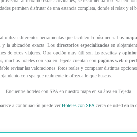
aprovechar al máximo estas actividades, se recomienda reservar en horar
dades permiten disfrutar de una estancia completa, donde el relax y el b
al utilizar diferentes herramientas que faciliten la búsqueda. Los
mapas
ia y la ubicación exacta. Los
directorios especializados
en alojamient
ones de otros viajeros. Otra opción muy útil son las
reseñas y opinio
más, muchos hoteles con spa en Tejeda cuentan con
páginas web o perfi
ble revisar las valoraciones, fotos reales y comparar distintas opcione
alojamiento con spa que realmente te ofrezca lo que buscas.
Encuentre hoteles con SPA en nuestro mapa en su área en Tejeda
parece a continuación puede ver
Hoteles con SPA
cerca de usted
en la 