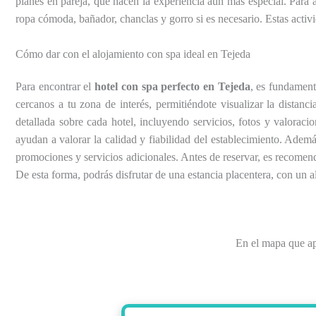
planes en pareja, que hacen la experiencia aún más especial. Para 
ropa cómoda, bañador, chanclas y gorro si es necesario. Estas activi
Cómo dar con el alojamiento con spa ideal en Tejeda
Para encontrar el
hotel con spa perfecto en Tejeda
, es fundament
cercanos a tu zona de interés, permitiéndote visualizar la distanc
detallada sobre cada hotel, incluyendo servicios, fotos y valoraci
ayudan a valorar la calidad y fiabilidad del establecimiento. Ade
promociones y servicios adicionales. Antes de reservar, es recomenda
De esta forma, podrás disfrutar de una estancia placentera, con un 
En el mapa que a